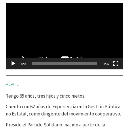
R
e
p
r
o
d
00:00
01:37
u
c
PERFIL
t
Tengo 85 años, tres hijos y cinco nietos.
o
r
Cuento con 62 años de Experiencia en la Gestión Pública
no Estatal, como dirigente del movimiento cooperativo.
d
Presido el Partido Solidario, nacido a partir de la
e