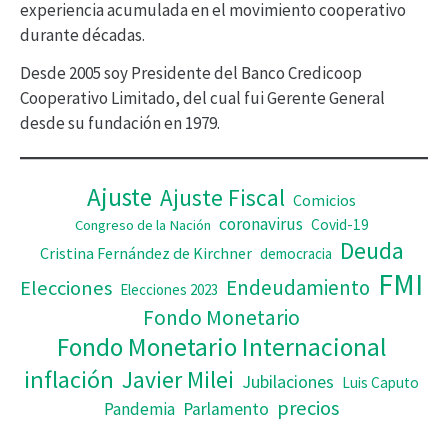
experiencia acumulada en el movimiento cooperativo
v
durante décadas.
í
Desde 2005 soy Presidente del Banco Credicoop
d
Cooperativo Limitado, del cual fui Gerente General
desde su fundación en 1979.
e
o
Ajuste
Ajuste Fiscal
Comicios
coronavirus
Covid-19
Congreso de la Nación
Deuda
Cristina Fernández de Kirchner
democracia
FMI
Elecciones
Endeudamiento
Elecciones 2023
Fondo Monetario
Fondo Monetario Internacional
inflación
Javier Milei
Jubilaciones
Luis Caputo
precios
Pandemia
Parlamento