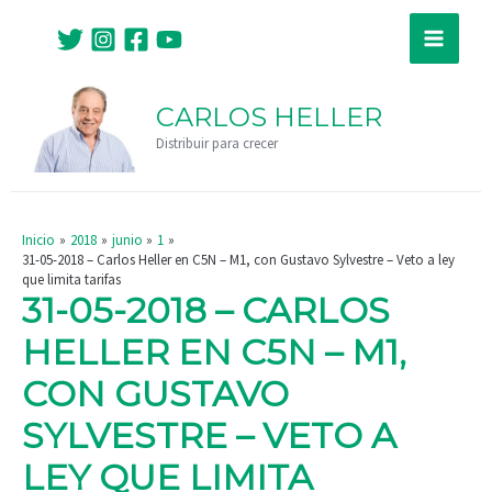
Ir
Navegación
Main
al
de
Menu
contenido
entradas
CARLOS HELLER
Distribuir para crecer
Inicio
2018
junio
1
31-05-2018 – Carlos Heller en C5N – M1, con Gustavo Sylvestre – Veto a ley
que limita tarifas
31-05-2018 – CARLOS
HELLER EN C5N – M1,
CON GUSTAVO
SYLVESTRE – VETO A
LEY QUE LIMITA