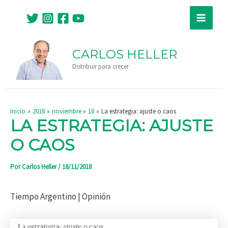
Ir
Navegación
Main
al
de
Menu
contenido
entradas
CARLOS HELLER
Distribuir para crecer
Inicio
2018
noviembre
18
La estrategia: ajuste o caos
LA ESTRATEGIA: AJUSTE
O CAOS
Por
Carlos Heller
/
18/11/2018
Tiempo Argentino | Opinión