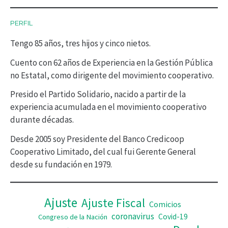
c
PERFIL
t
Tengo 85 años, tres hijos y cinco nietos.
o
r
Cuento con 62 años de Experiencia en la Gestión Pública
no Estatal, como dirigente del movimiento cooperativo.
d
Presido el Partido Solidario, nacido a partir de la
e
experiencia acumulada en el movimiento cooperativo
v
durante décadas.
í
Desde 2005 soy Presidente del Banco Credicoop
d
Cooperativo Limitado, del cual fui Gerente General
desde su fundación en 1979.
e
o
Ajuste
Ajuste Fiscal
Comicios
coronavirus
Covid-19
Congreso de la Nación