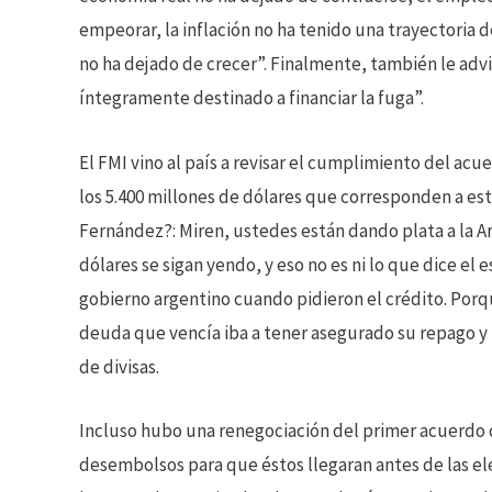
empeorar, la inflación no ha tenido una trayectori
no ha dejado de crecer”. Finalmente, también le adv
íntegramente destinado a financiar la fuga”.
El FMI vino al país a revisar el cumplimiento del acue
los 5.400 millones de dólares que corresponden a est
Fernández?: Miren, ustedes están dando plata a la Ar
dólares se sigan yendo, y eso no es ni lo que dice el 
gobierno argentino cuando pidieron el crédito. Porqu
deuda que vencía iba a tener asegurado su repago y 
de divisas.
Incluso hubo una renegociación del primer acuerdo c
desembolsos para que éstos llegaran antes de las ele