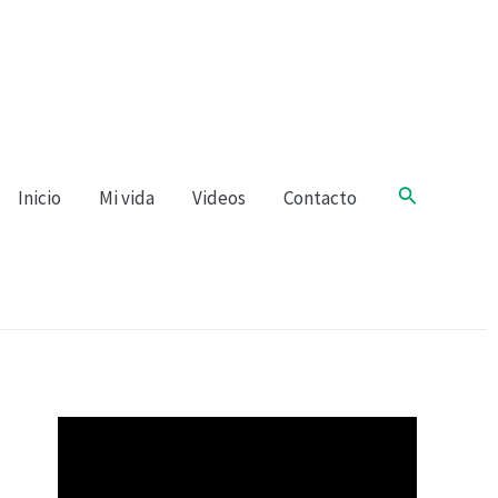
Buscar
Inicio
Mi vida
Videos
Contacto
R
e