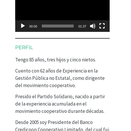
p
r
o
00:00
01:37
d
u
PERFIL
c
Tengo 85 años, tres hijos y cinco nietos.
t
Cuento con 62 años de Experiencia en la
o
Gestión Pública no Estatal, como dirigente
r
del movimiento cooperativo.
d
Presido el Partido Solidario, nacido a partir
e
de la experiencia acumulada en el
movimiento cooperativo durante décadas.
v
Desde 2005 soy Presidente del Banco
í
Credicoop Cooperativo Limitado, del cual fui