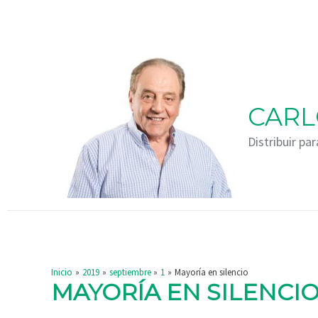
Ir
Navegación
al
de
contenido
entradas
CARL
Distribuir par
Inicio
2019
septiembre
1
Mayoría en silencio
MAYORÍA EN SILENCI