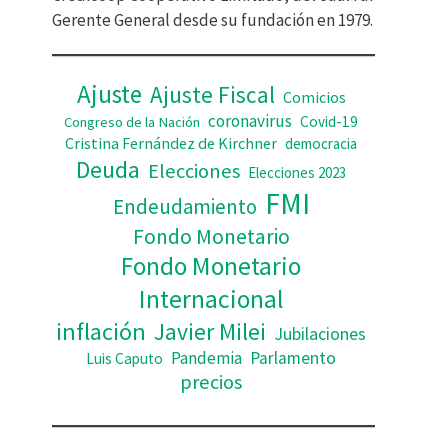
d
Gerente General desde su fundación en 1979.
e
o
Ajuste
Ajuste Fiscal
Comicios
coronavirus
Covid-19
Congreso de la Nación
Cristina Fernández de Kirchner
democracia
Deuda
Elecciones
Elecciones 2023
FMI
Endeudamiento
Fondo Monetario
Fondo Monetario
Internacional
inflación
Javier Milei
Jubilaciones
Pandemia
Parlamento
Luis Caputo
precios