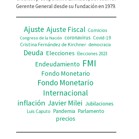
d
Gerente General desde su fundación en 1979.
e
o
Ajuste
Ajuste Fiscal
Comicios
coronavirus
Covid-19
Congreso de la Nación
Cristina Fernández de Kirchner
democracia
Deuda
Elecciones
Elecciones 2023
FMI
Endeudamiento
Fondo Monetario
Fondo Monetario
Internacional
inflación
Javier Milei
Jubilaciones
Pandemia
Parlamento
Luis Caputo
precios