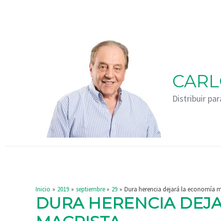
Ir
Navegación
al
de
contenido
entradas
CARL
Distribuir par
Inicio
2019
septiembre
29
Dura herencia dejará la economía m
DURA HERENCIA DEJ