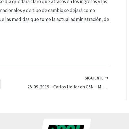
 día quedará claro qué atrasos en los ingresos y los
ernacionales y de tipo de cambio se dejará como
ue las medidas que tome la actual administración, de
SIGUIENTE
25-09-2019 – Carlos Heller en C5N – Minuto Uno, con Gustavo Sylvestre – FMI. Desembolso “frenado”