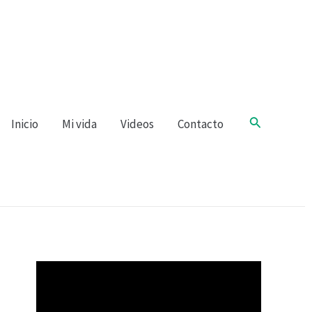
Buscar
Inicio
Mi vida
Videos
Contacto
R
e