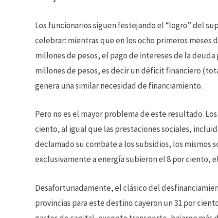
Los funcionarios siguen festejando el “logro” del su
celebrar: mientras que en los ocho primeros meses de
millones de pesos, el pago de intereses de la deuda 
millones de pesos, es decir un déficit financiero (t
genera una similar necesidad de financiamiento.
Pero no es el mayor problema de este resultado. Los 
ciento, al igual que las prestaciones sociales, inclui
declamado su combate a los subsidios, los mismos só
exclusivamente a energía subieron el 8 por ciento, el
Desafortunadamente, el clásico del desfinanciamient
provincias para este destino cayeron un 31 por ciento
gastos de capital, excepto transporte, bajaron más d