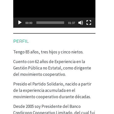
p
r
o
00:00
01:37
d
u
PERFIL
c
Tengo 85 años, tres hijos y cinco nietos.
t
Cuento con 62 años de Experiencia en la
o
Gestión Pública no Estatal, como dirigente
r
del movimiento cooperativo.
d
Presido el Partido Solidario, nacido a partir
e
de la experiencia acumulada en el
movimiento cooperativo durante décadas.
v
Desde 2005 soy Presidente del Banco
í
Credicoop Cooperativo Limitado, del cual fui