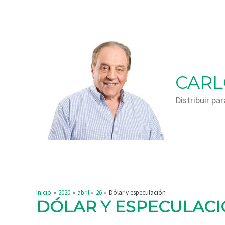
Ir
Navegación
al
de
contenido
entradas
CARL
Distribuir par
Inicio
2020
abril
26
Dólar y especulación
DÓLAR Y ESPECULAC