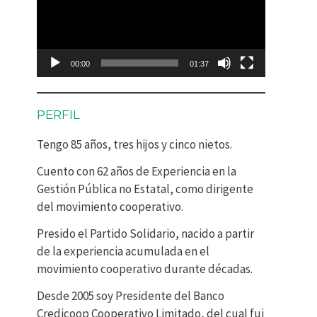
p
r
o
00:00
01:37
d
u
PERFIL
c
Tengo 85 años, tres hijos y cinco nietos.
t
Cuento con 62 años de Experiencia en la
o
Gestión Pública no Estatal, como dirigente
r
del movimiento cooperativo.
d
Presido el Partido Solidario, nacido a partir
e
de la experiencia acumulada en el
movimiento cooperativo durante décadas.
v
Desde 2005 soy Presidente del Banco
í
Credicoop Cooperativo Limitado, del cual fui