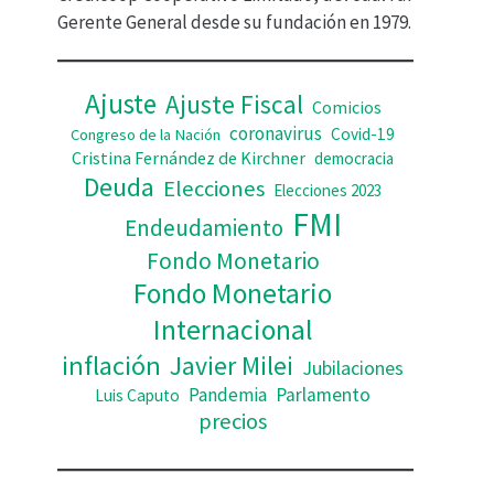
d
Gerente General desde su fundación en 1979.
e
o
Ajuste
Ajuste Fiscal
Comicios
coronavirus
Covid-19
Congreso de la Nación
Cristina Fernández de Kirchner
democracia
Deuda
Elecciones
Elecciones 2023
FMI
Endeudamiento
Fondo Monetario
Fondo Monetario
Internacional
inflación
Javier Milei
Jubilaciones
Pandemia
Parlamento
Luis Caputo
precios