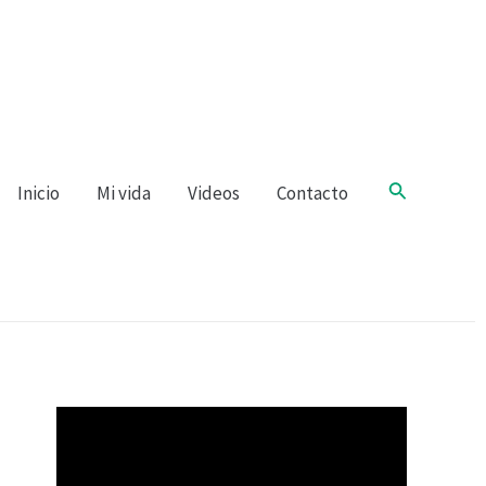
Buscar
Inicio
Mi vida
Videos
Contacto
R
e