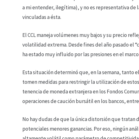
a mi entender, ilegítima), y no es representativa de l
vinculadas a ésta.
El CCL maneja volúmenes muy bajos y su precio refle
volatilidad extrema. Desde fines del año pasado el “
ha estado muy influido por las presiones en el marco
Esta situación determinó que, en la semana, tanto e
tomen medidas para restringir la utilización de esto
tenencia de moneda extranjera en los Fondos Comune
operaciones de caución bursátil en los bancos, entre
No hay dudas de que la única distorsión que tratan d
potenciales menores ganancias. Por eso, ningún análi
altamente volátil como parámetro de competitividad