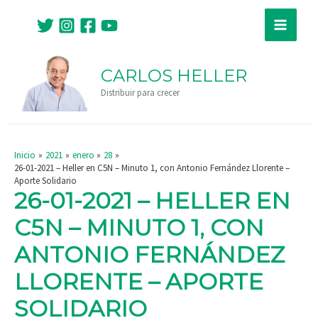
Ir
Navegación
Main
al
de
Menu
contenido
entradas
CARLOS HELLER
Distribuir para crecer
Inicio
2021
enero
28
26-01-2021 – Heller en C5N – Minuto 1, con Antonio Fernández Llorente –
Aporte Solidario
26-01-2021 – HELLER EN
C5N – MINUTO 1, CON
ANTONIO FERNÁNDEZ
LLORENTE – APORTE
SOLIDARIO