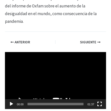
del informe de Oxfam sobre el aumento de la
desigualdad en el mundo, como consecuencia de la
pandemia.
ANTERIOR
SIGUIENTE
R
e
p
r
o
d
00:00
01:37
u