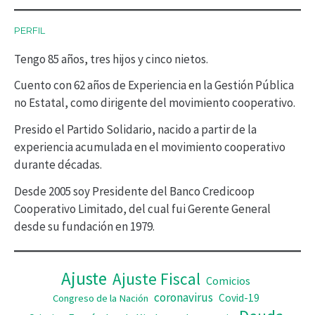
c
PERFIL
t
Tengo 85 años, tres hijos y cinco nietos.
o
r
Cuento con 62 años de Experiencia en la Gestión Pública
no Estatal, como dirigente del movimiento cooperativo.
d
Presido el Partido Solidario, nacido a partir de la
e
experiencia acumulada en el movimiento cooperativo
v
durante décadas.
í
Desde 2005 soy Presidente del Banco Credicoop
d
Cooperativo Limitado, del cual fui Gerente General
desde su fundación en 1979.
e
o
Ajuste
Ajuste Fiscal
Comicios
coronavirus
Covid-19
Congreso de la Nación