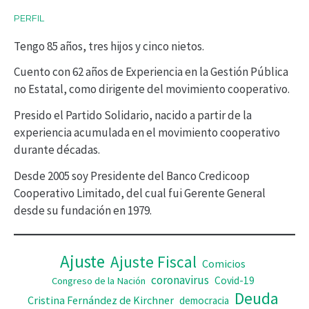
PERFIL
t
Tengo 85 años, tres hijos y cinco nietos.
o
r
Cuento con 62 años de Experiencia en la Gestión Pública
no Estatal, como dirigente del movimiento cooperativo.
d
Presido el Partido Solidario, nacido a partir de la
e
experiencia acumulada en el movimiento cooperativo
v
durante décadas.
í
Desde 2005 soy Presidente del Banco Credicoop
d
Cooperativo Limitado, del cual fui Gerente General
desde su fundación en 1979.
e
o
Ajuste
Ajuste Fiscal
Comicios
coronavirus
Covid-19
Congreso de la Nación
Deuda
Cristina Fernández de Kirchner
democracia