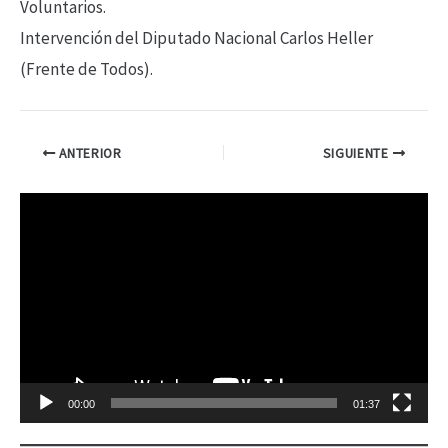
Voluntarios.
Intervención del Diputado Nacional Carlos Heller
(Frente de Todos).
ANTERIOR
SIGUIENTE
R
e
p
r
o
d
00:00
01:37
u
c