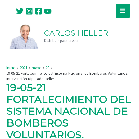
Ir
Navegación
Main
al
de
Menu
contenido
entradas
CARLOS HELLER
Distribuir para crecer
Inicio
2021
mayo
20
19-05-21 Fortalecimiento del Sistema Nacional de Bomberos Voluntarios.
Intervención Diputado Heller
19-05-21
FORTALECIMIENTO DEL
SISTEMA NACIONAL DE
BOMBEROS
VOLUNTARIOS.