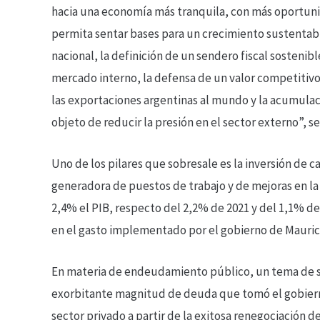
hacia una economía más tranquila, con más oportuni
permita sentar bases para un crecimiento sustentab
nacional, la definición de un sendero fiscal sostenib
mercado interno, la defensa de un valor competitivo
las exportaciones argentinas al mundo y la acumulac
objeto de reducir la presión en el sector externo”, se
Uno de los pilares que sobresale es la inversión de c
generadora de puestos de trabajo y de mejoras en la s
2,4% el PIB, respecto del 2,2% de 2021 y del 1,1% de
en el gasto implementado por el gobierno de Maurici
En materia de endeudamiento público, un tema de s
exorbitante magnitud de deuda que tomó el gobierno 
sector privado a partir de la exitosa renegociación d