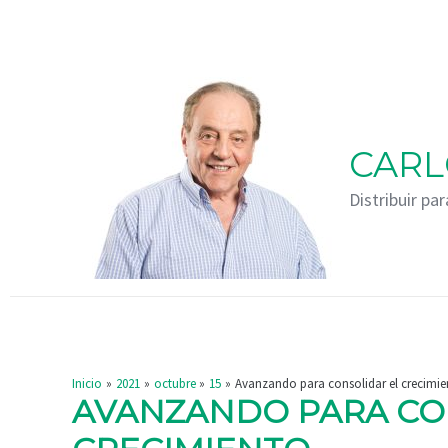
Ir
Navegación
al
de
contenido
entradas
CARL
Distribuir par
Inicio
2021
octubre
15
Avanzando para consolidar el crecimie
AVANZANDO PARA CO