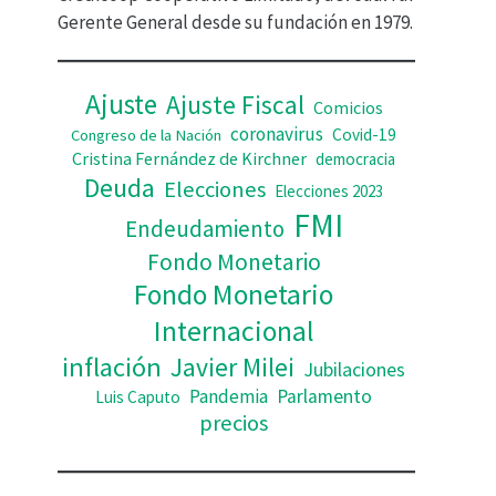
d
Gerente General desde su fundación en 1979.
e
o
Ajuste
Ajuste Fiscal
Comicios
coronavirus
Covid-19
Congreso de la Nación
Cristina Fernández de Kirchner
democracia
Deuda
Elecciones
Elecciones 2023
FMI
Endeudamiento
Fondo Monetario
Fondo Monetario
Internacional
inflación
Javier Milei
Jubilaciones
Pandemia
Parlamento
Luis Caputo
precios