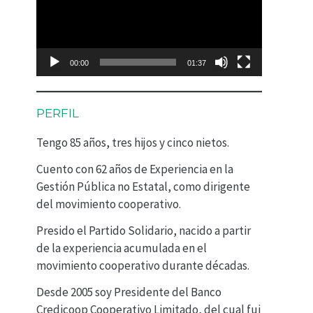
p
r
o
00:00
01:37
d
u
PERFIL
c
Tengo 85 años, tres hijos y cinco nietos.
t
Cuento con 62 años de Experiencia en la
o
Gestión Pública no Estatal, como dirigente
r
del movimiento cooperativo.
d
Presido el Partido Solidario, nacido a partir
e
de la experiencia acumulada en el
movimiento cooperativo durante décadas.
v
Desde 2005 soy Presidente del Banco
í
Credicoop Cooperativo Limitado, del cual fui