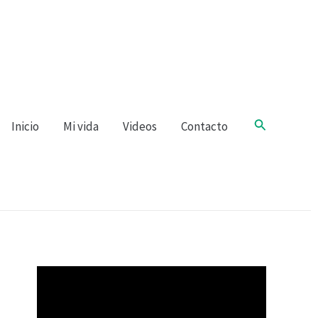
Buscar
Inicio
Mi vida
Videos
Contacto
R
e