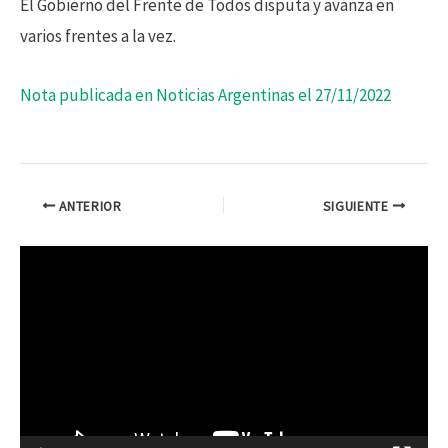
El Gobierno del Frente de Todos disputa y avanza en
varios frentes a la vez.
Nota publicada en Noticias Argentinas el 27/11/2022
ANTERIOR
SIGUIENTE
R
e
p
r
o
d