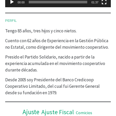
00:00
01:37
u
c
PERFIL
t
Tengo 85 años, tres hijos y cinco nietos.
o
r
Cuento con 62 años de Experiencia en la Gestión Pública
no Estatal, como dirigente del movimiento cooperativo.
d
Presido el Partido Solidario, nacido a partir de la
e
experiencia acumulada en el movimiento cooperativo
v
durante décadas.
í
Desde 2005 soy Presidente del Banco Credicoop
d
Cooperativo Limitado, del cual fui Gerente General
desde su fundación en 1979.
e
o
Ajuste
Ajuste Fiscal
Comicios