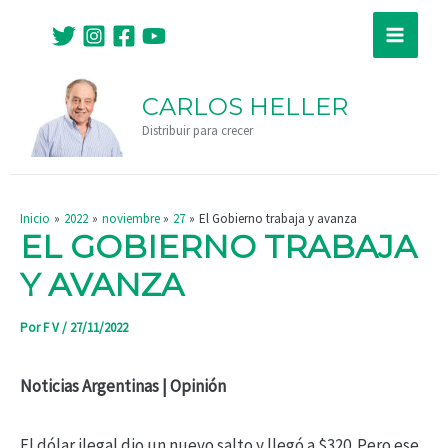
Ir
Navegación
Main
al
de
Menu
contenido
entradas
CARLOS HELLER
Distribuir para crecer
Inicio
2022
noviembre
27
El Gobierno trabaja y avanza
EL GOBIERNO TRABAJA
Y AVANZA
Por
F V
/
27/11/2022
Noticias Argentinas | Opinión
El dólar ilegal dio un nuevo salto y llegó a $320. Pero ese