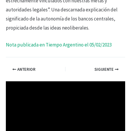
estrechamente vinculados con nuestras metas y
autoridades legales”. Una descarnada explicación del
significado de la autonomía de los bancos centrales,
propiciada desde las ideas neoliberales.
Nota publicada en Tiempo Argentino el 05/02/2023
ANTERIOR
SIGUIENTE
R
e
p
r
o