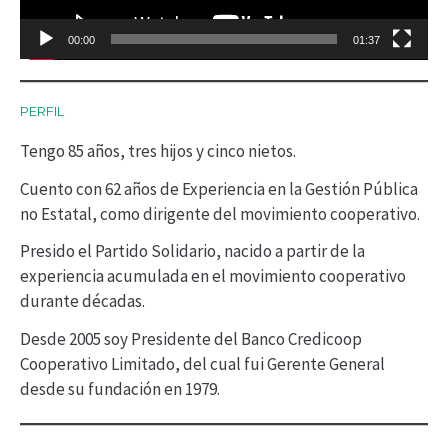
d
00:00
01:37
u
c
PERFIL
t
Tengo 85 años, tres hijos y cinco nietos.
o
r
Cuento con 62 años de Experiencia en la Gestión Pública
no Estatal, como dirigente del movimiento cooperativo.
d
Presido el Partido Solidario, nacido a partir de la
e
experiencia acumulada en el movimiento cooperativo
v
durante décadas.
í
Desde 2005 soy Presidente del Banco Credicoop
d
Cooperativo Limitado, del cual fui Gerente General
desde su fundación en 1979.
e
o