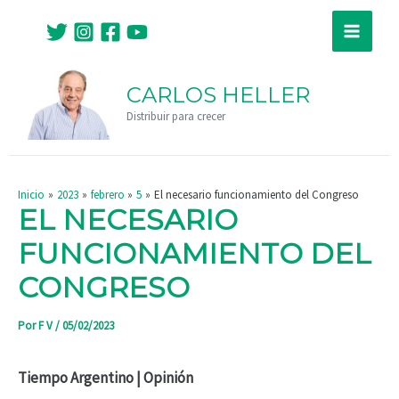
Ir
Navegación
Main
al
de
Menu
contenido
entradas
CARLOS HELLER
Distribuir para crecer
Inicio
2023
febrero
5
El necesario funcionamiento del Congreso
EL NECESARIO
FUNCIONAMIENTO DEL
CONGRESO
Por
F V
/
05/02/2023
Tiempo Argentino | Opinión