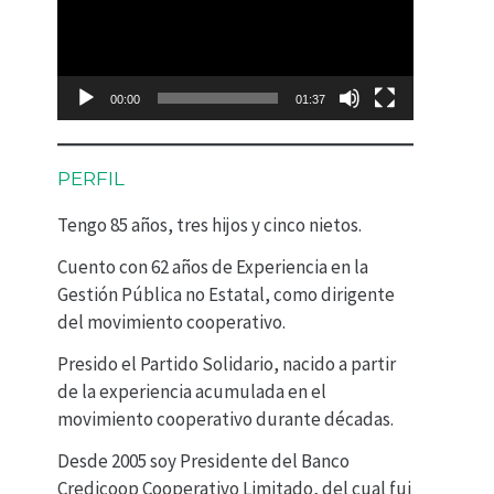
p
r
o
00:00
01:37
d
u
PERFIL
c
Tengo 85 años, tres hijos y cinco nietos.
t
Cuento con 62 años de Experiencia en la
o
Gestión Pública no Estatal, como dirigente
r
del movimiento cooperativo.
d
Presido el Partido Solidario, nacido a partir
e
de la experiencia acumulada en el
movimiento cooperativo durante décadas.
v
Desde 2005 soy Presidente del Banco
í
Credicoop Cooperativo Limitado, del cual fui