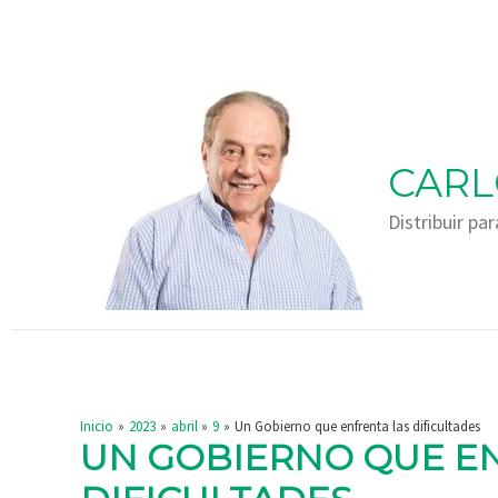
Ir
Navegación
al
de
contenido
entradas
CARL
Distribuir par
Inicio
2023
abril
9
Un Gobierno que enfrenta las dificultades
UN GOBIERNO QUE E