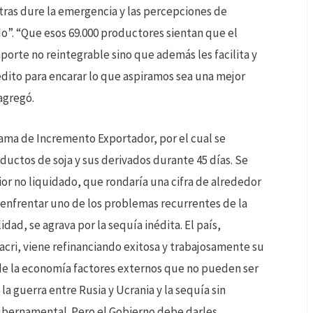
tras dure la emergencia y las percepciones de
o”. “Que esos 69.000 productores sientan que el
porte no reintegrable sino que además les facilita y
édito para encarar lo que aspiramos sea una mejor
 agregó.
ama de Incremento Exportador, por el cual se
oductos de soja y sus derivados durante 45 días. Se
or no liquidado, que rondaría una cifra de alrededor
 enfrentar uno de los problemas recurrentes de la
lidad, se agrava por la sequía inédita. El país,
ri, viene refinanciando exitosa y trabajosamente su
de la economía factores externos que no pueden ser
 la guerra entre Rusia y Ucrania y la sequía sin
ubernamental. Pero el Gobierno debe darles