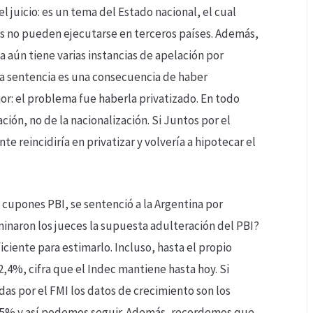
l juicio: es un tema del Estado nacional, el cual
os no pueden ejecutarse en terceros países. Además,
na aún tiene varias instancias de apelación por
la sentencia es una consecuencia de haber
or: el problema fue haberla privatizado. En todo
ción, no de la nacionalización. Si Juntos por el
 reincidiría en privatizar y volvería a hipotecar el
s cupones PBI, se sentenció a la Argentina por
inaron los jueces la supuesta adulteración del PBI?
iciente para estimarlo. Incluso, hasta el propio
2,4%, cifra que el Indec mantiene hasta hoy. Si
das por el FMI los datos de crecimiento son los
: 2,5% y así podemos seguir. Además, recordemos que