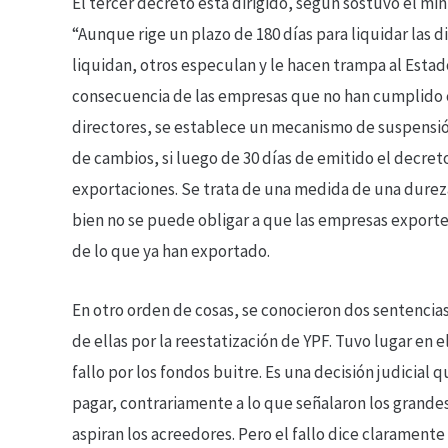
El tercer decreto está dirigido, según sostuvo el mi
“Aunque rige un plazo de 180 días para liquidar las d
liquidan, otros especulan y le hacen trampa al Esta
consecuencia de las empresas que no han cumplido c
directores, se establece un mecanismo de suspensió
de cambios, si luego de 30 días de emitido el decret
exportaciones. Se trata de una medida de una durez
bien no se puede obligar a que las empresas exporten,
de lo que ya han exportado.
En otro orden de cosas, se conocieron dos sentencias
de ellas por la reestatización de YPF. Tuvo lugar en
fallo por los fondos buitre. Es una decisión judicial
pagar, contrariamente a lo que señalaron los grandes 
aspiran los acreedores. Pero el fallo dice clarament