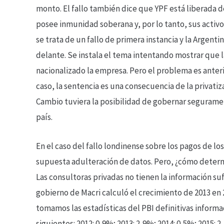
monto. El fallo también dice que YPF está liberada de
posee inmunidad soberana y, por lo tanto, sus activ
se trata de un fallo de primera instancia y la Argenti
delante. Se instala el tema intentando mostrar que 
nacionalizado la empresa. Pero el problema es anteri
caso, la sentencia es una consecuencia de la privatiza
Cambio tuviera la posibilidad de gobernar seguramente
país.
En el caso del fallo londinense sobre los pagos de lo
supuesta adulteración de datos. Pero, ¿cómo determ
Las consultoras privadas no tienen la información suf
gobierno de Macri calculó el crecimiento de 2013 en 
tomamos las estadísticas del PBI definitivas informa
siguientes: 2012: 0,9%; 2013: 2,9%; 2014: 0,5%; 2015