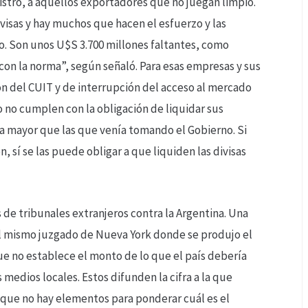
nistro, a aquellos exportadores que no juegan limpio.
ivisas y hay muchos que hacen el esfuerzo y las
do. Son unos U$S 3.700 millones faltantes, como
on la norma”, según señaló. Para esas empresas y sus
n del CUIT y de interrupción del acceso al mercado
o no cumplen con la obligación de liquidar sus
a mayor que las que venía tomando el Gobierno. Si
 sí se las puede obligar a que liquiden las divisas
 de tribunales extranjeros contra la Argentina. Una
 el mismo juzgado de Nueva York donde se produjo el
 que no establece el monto de lo que el país debería
medios locales. Estos difunden la cifra a la que
e que no hay elementos para ponderar cuál es el