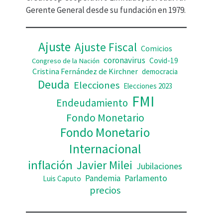
d
Gerente General desde su fundación en 1979.
e
o
Ajuste
Ajuste Fiscal
Comicios
coronavirus
Covid-19
Congreso de la Nación
Cristina Fernández de Kirchner
democracia
Deuda
Elecciones
Elecciones 2023
FMI
Endeudamiento
Fondo Monetario
Fondo Monetario
Internacional
inflación
Javier Milei
Jubilaciones
Pandemia
Parlamento
Luis Caputo
precios