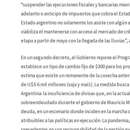
“suspender las ejecuciones fiscales y bancarias mien
adelanto o anticipo de impuestos que cobra el Estad
Estado argentino no solamente los asiste con algún a
viabiliza el mantenerse con acceso al mercado de cr
etapa a partir de mayo con la llegada de las lluvias”,
En un segundo decreto, el Gobierno repone el Progr
establece un tipo de cambio fijo de $300 para los pr
estima que existe un remanente de la cosecha anteri
de U$S 6 mil millones (soja y maíz). La medida busca
Argentina: la insuficiencia de divisas que, en la actua
sobreendeudado durante el gobierno de Mauricio Mac
deuda, en un escenario donde inciden en la marcha 
atribuibles a las políticas en ejecución. La pandemia,
precedentes no son responsabilidad de la gestión g