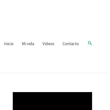
Buscar
Inicio
Mi vida
Videos
Contacto
R
e