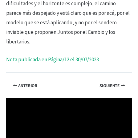
dificultades y el horizonte es complejo, el camino
parece más despejado y está claro que es por acá, por el
modelo que se está aplicando, y no por el sendero
inviable que proponen Juntos por el Cambio y los
libertarios.
Nota publicada en Página/12 el 30/07/2023
ANTERIOR
SIGUIENTE
R
e
p
r