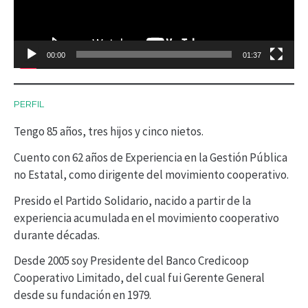
o
d
00:00
01:37
u
c
PERFIL
t
Tengo 85 años, tres hijos y cinco nietos.
o
r
Cuento con 62 años de Experiencia en la Gestión Pública
no Estatal, como dirigente del movimiento cooperativo.
d
Presido el Partido Solidario, nacido a partir de la
e
experiencia acumulada en el movimiento cooperativo
v
durante décadas.
í
Desde 2005 soy Presidente del Banco Credicoop
d
Cooperativo Limitado, del cual fui Gerente General
desde su fundación en 1979.
e