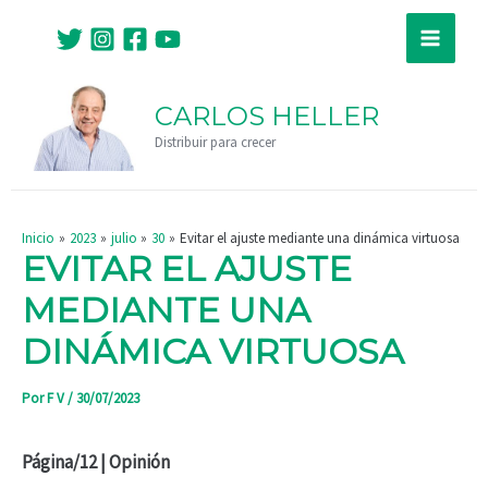
Ir
Navegación
Main
al
de
Menu
contenido
entradas
CARLOS HELLER
Distribuir para crecer
Inicio
2023
julio
30
Evitar el ajuste mediante una dinámica virtuosa
EVITAR EL AJUSTE
MEDIANTE UNA
DINÁMICA VIRTUOSA
Por
F V
/
30/07/2023
Página/12 | Opinión