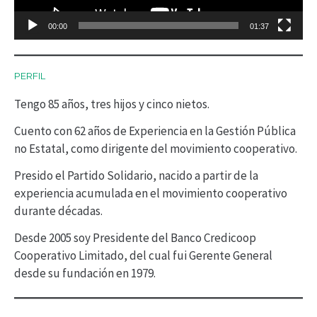
d
00:00
01:37
u
c
PERFIL
t
Tengo 85 años, tres hijos y cinco nietos.
o
r
Cuento con 62 años de Experiencia en la Gestión Pública
no Estatal, como dirigente del movimiento cooperativo.
d
Presido el Partido Solidario, nacido a partir de la
e
experiencia acumulada en el movimiento cooperativo
v
durante décadas.
í
Desde 2005 soy Presidente del Banco Credicoop
d
Cooperativo Limitado, del cual fui Gerente General
desde su fundación en 1979.
e
o