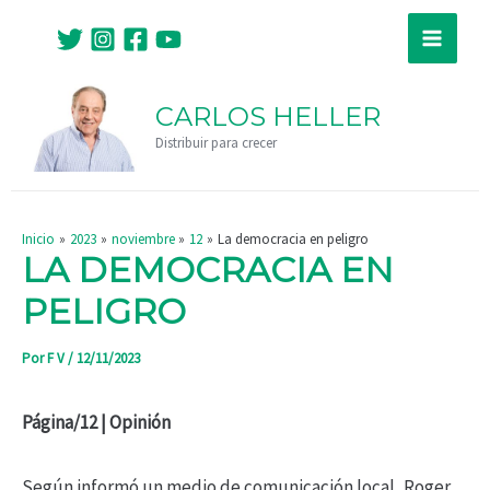
Ir
Navegación
Main
al
de
Menu
contenido
entradas
CARLOS HELLER
Distribuir para crecer
Inicio
2023
noviembre
12
La democracia en peligro
LA DEMOCRACIA EN
PELIGRO
Por
F V
/
12/11/2023
Página/12 | Opinión
Según informó un medio de comunicación local, Roger