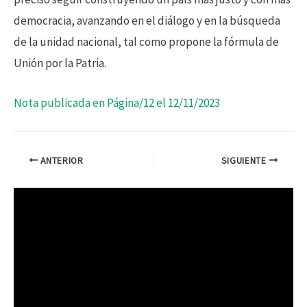
democracia, avanzando en el diálogo y en la búsqueda
de la unidad nacional, tal como propone la fórmula de
Unión por la Patria.
Nota publicada en Página/12 el 12/11/2023
ANTERIOR
SIGUIENTE
R
e
p
r
o