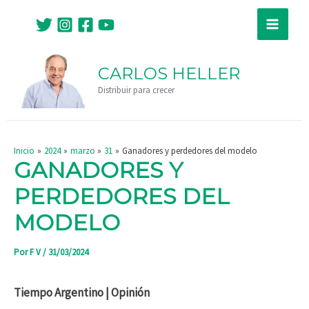
Ir
Navegación
Main
al
de
Menu
contenido
entradas
CARLOS HELLER
Distribuir para crecer
Inicio
2024
marzo
31
Ganadores y perdedores del modelo
GANADORES Y
PERDEDORES DEL
MODELO
Por
F V
/
31/03/2024
Tiempo Argentino | Opinión