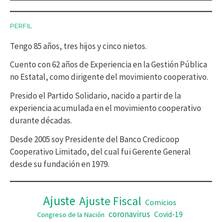
c
PERFIL
t
Tengo 85 años, tres hijos y cinco nietos.
o
r
Cuento con 62 años de Experiencia en la Gestión Pública
no Estatal, como dirigente del movimiento cooperativo.
d
Presido el Partido Solidario, nacido a partir de la
e
experiencia acumulada en el movimiento cooperativo
v
durante décadas.
í
Desde 2005 soy Presidente del Banco Credicoop
d
Cooperativo Limitado, del cual fui Gerente General
desde su fundación en 1979.
e
o
Ajuste
Ajuste Fiscal
Comicios
coronavirus
Covid-19
Congreso de la Nación