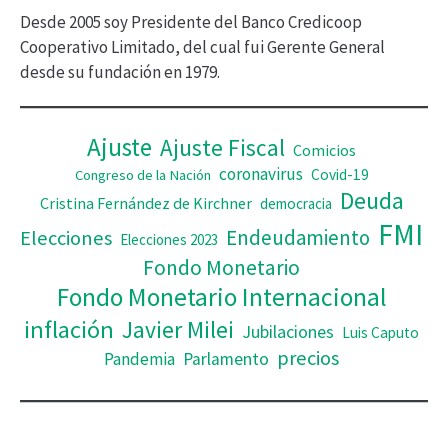
í
Desde 2005 soy Presidente del Banco Credicoop
d
Cooperativo Limitado, del cual fui Gerente General
desde su fundación en 1979.
e
o
Ajuste
Ajuste Fiscal
Comicios
coronavirus
Covid-19
Congreso de la Nación
Deuda
Cristina Fernández de Kirchner
democracia
FMI
Elecciones
Endeudamiento
Elecciones 2023
Fondo Monetario
Fondo Monetario Internacional
inflación
Javier Milei
Jubilaciones
Luis Caputo
precios
Pandemia
Parlamento