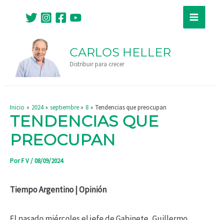
Ir
Navegación
Main
al
de
Menu
contenido
entradas
CARLOS HELLER
Distribuir para crecer
Inicio
2024
septiembre
8
Tendencias que preocupan
TENDENCIAS QUE
PREOCUPAN
Por
F V
/
08/09/2024
Tiempo Argentino | Opinión
El pasado miércoles el jefe de Gabinete, Guillermo