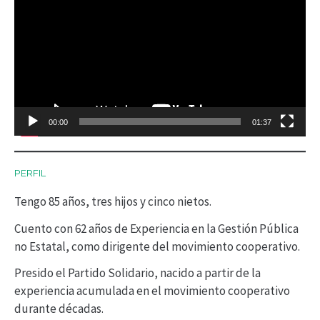
e
p
r
o
d
00:00
01:37
u
c
PERFIL
t
Tengo 85 años, tres hijos y cinco nietos.
o
r
Cuento con 62 años de Experiencia en la Gestión Pública
no Estatal, como dirigente del movimiento cooperativo.
d
Presido el Partido Solidario, nacido a partir de la
e
experiencia acumulada en el movimiento cooperativo
v
durante décadas.