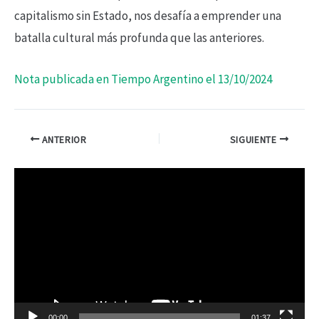
capitalismo sin Estado, nos desafía a emprender una
batalla cultural más profunda que las anteriores.
Nota publicada en Tiempo Argentino el 13/10/2024
ANTERIOR
SIGUIENTE
R
e
p
r
o
d
00:00
01:37