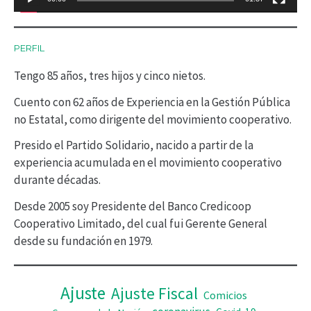
u
c
PERFIL
t
Tengo 85 años, tres hijos y cinco nietos.
o
r
Cuento con 62 años de Experiencia en la Gestión Pública
no Estatal, como dirigente del movimiento cooperativo.
d
Presido el Partido Solidario, nacido a partir de la
e
experiencia acumulada en el movimiento cooperativo
v
durante décadas.
í
Desde 2005 soy Presidente del Banco Credicoop
d
Cooperativo Limitado, del cual fui Gerente General
desde su fundación en 1979.
e
o
Ajuste
Ajuste Fiscal
Comicios