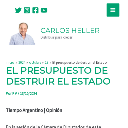
Ir
Navegación
Main
al
de
Menu
contenido
entradas
CARLOS HELLER
Distribuir para crecer
Inicio
2024
octubre
13
El presupuesto de destruir el Estado
EL PRESUPUESTO DE
DESTRUIR EL ESTADO
Por
F V
/
13/10/2024
Tiempo Argentino | Opinión
En la sesión de la Cámara de Diputados de este