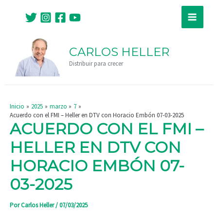
Ir
Navegación
Main
al
de
Menu
contenido
entradas
CARLOS HELLER
Distribuir para crecer
Inicio
2025
marzo
7
Acuerdo con el FMI – Heller en DTV con Horacio Embón 07-03-2025
ACUERDO CON EL FMI –
HELLER EN DTV CON
HORACIO EMBÓN 07-
03-2025
Por
Carlos Heller
/
07/03/2025