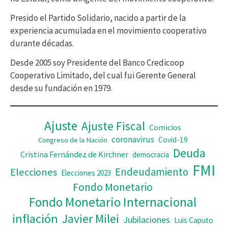
d
Presido el Partido Solidario, nacido a partir de la
e
experiencia acumulada en el movimiento cooperativo
v
durante décadas.
í
Desde 2005 soy Presidente del Banco Credicoop
d
Cooperativo Limitado, del cual fui Gerente General
desde su fundación en 1979.
e
o
Ajuste
Ajuste Fiscal
Comicios
coronavirus
Covid-19
Congreso de la Nación
Deuda
Cristina Fernández de Kirchner
democracia
FMI
Elecciones
Endeudamiento
Elecciones 2023
Fondo Monetario
Fondo Monetario Internacional
inflación
Javier Milei
Jubilaciones
Luis Caputo