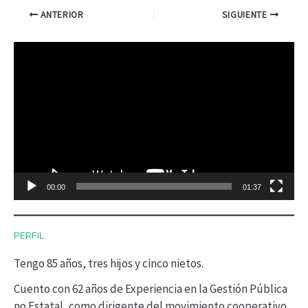
ANTERIOR
SIGUIENTE
R
e
p
r
o
d
00:00
01:37
u
c
PERFIL
t
Tengo 85 años, tres hijos y cinco nietos.
o
r
Cuento con 62 años de Experiencia en la Gestión Pública
no Estatal, como dirigente del movimiento cooperativo.