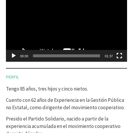
e
p
r
o
d
00:00
01:37
u
c
PERFIL
t
Tengo 85 años, tres hijos y cinco nietos.
o
r
Cuento con 62 años de Experiencia en la Gestión Pública
no Estatal, como dirigente del movimiento cooperativo.
d
Presido el Partido Solidario, nacido a partir de la
e
experiencia acumulada en el movimiento cooperativo
v