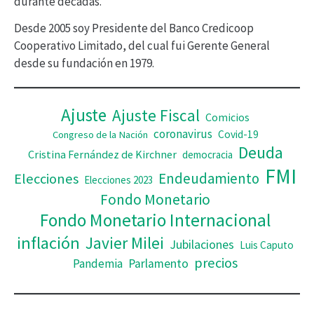
durante décadas.
í
Desde 2005 soy Presidente del Banco Credicoop
d
Cooperativo Limitado, del cual fui Gerente General
desde su fundación en 1979.
e
o
Ajuste
Ajuste Fiscal
Comicios
coronavirus
Covid-19
Congreso de la Nación
Deuda
Cristina Fernández de Kirchner
democracia
FMI
Elecciones
Endeudamiento
Elecciones 2023
Fondo Monetario
Fondo Monetario Internacional
inflación
Javier Milei
Jubilaciones
Luis Caputo
precios
Pandemia
Parlamento