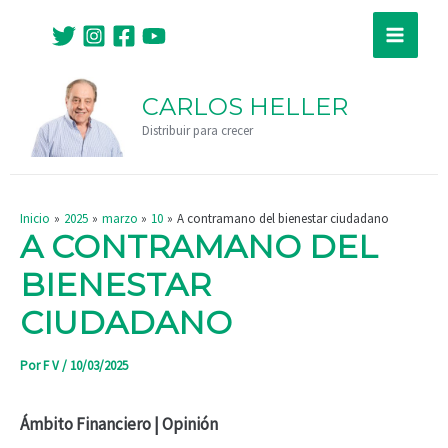
Ir
Navegación
Main
al
de
Menu
contenido
entradas
CARLOS HELLER
Distribuir para crecer
Inicio
2025
marzo
10
A contramano del bienestar ciudadano
A CONTRAMANO DEL
BIENESTAR
CIUDADANO
Por
F V
/
10/03/2025
Ámbito Financiero | Opinión