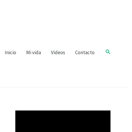
Buscar
Inicio
Mi vida
Videos
Contacto
R
e