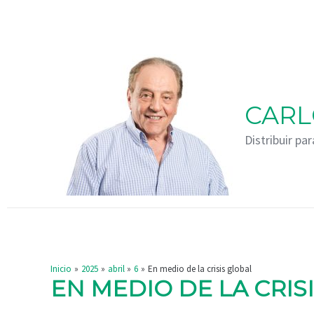
Ir
Navegación
al
de
contenido
entradas
CARL
Distribuir par
Inicio
2025
abril
6
En medio de la crisis global
EN MEDIO DE LA CRIS