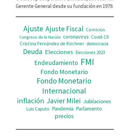
d
Gerente General desde su fundación en 1979.
e
o
Ajuste
Ajuste Fiscal
Comicios
coronavirus
Covid-19
Congreso de la Nación
Cristina Fernández de Kirchner
democracia
Deuda
Elecciones
Elecciones 2023
FMI
Endeudamiento
Fondo Monetario
Fondo Monetario
Internacional
inflación
Javier Milei
Jubilaciones
Pandemia
Parlamento
Luis Caputo
precios