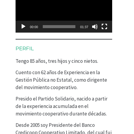
p
r
o
00:00
01:37
d
u
PERFIL
c
Tengo 85 años, tres hijos y cinco nietos.
t
Cuento con 62 años de Experiencia en la
o
Gestión Pública no Estatal, como dirigente
r
del movimiento cooperativo.
d
Presido el Partido Solidario, nacido a partir
e
de la experiencia acumulada en el
movimiento cooperativo durante décadas.
v
Desde 2005 soy Presidente del Banco
í
Credicoop Cooperativo Limitado, del cual fui