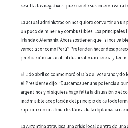
resultados negativos que cuando se sinceren van a 
La actual administración nos quiere convertir en un p
un poco de minería y combustibles. Los principales f
Irlanda o Alemania. Ahora sostienen que “si nos va b
vamos a ser como Perú? Pretenden hacer desaparecer a 
producción nacional, al desarrollo en ciencia y tecnol
El 2 de abril se conmemoró el Día del Veterano y de lo
el Presidente dijo: “Buscamos ser una potencia a pun
argentinos y ni siquiera haga falta la disuasión o el 
inadmisible aceptación del principio de autodetermi
ruptura con una línea histórica de la diplomacia naci
La Argentina atraviesa una crisis local dentro de una c