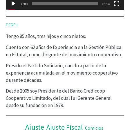
00:00
01:37
u
c
PERFIL
t
Tengo 85 años, tres hijos y cinco nietos.
o
r
Cuento con 62 años de Experiencia en la Gestión Pública
no Estatal, como dirigente del movimiento cooperativo.
d
Presido el Partido Solidario, nacido a partir de la
e
experiencia acumulada en el movimiento cooperativo
v
durante décadas.
í
Desde 2005 soy Presidente del Banco Credicoop
d
Cooperativo Limitado, del cual fui Gerente General
desde su fundación en 1979.
e
o
Ajuste
Ajuste Fiscal
Comicios