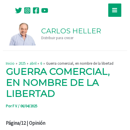
Ir
Navegación
Main
al
de
Menu
contenido
entradas
CARLOS HELLER
Distribuir para crecer
Inicio
2025
abril
6
Guerra comercial, en nombre de la libertad
GUERRA COMERCIAL,
EN NOMBRE DE LA
LIBERTAD
Por
F V
/
06/04/2025
Página/12 | Opinión