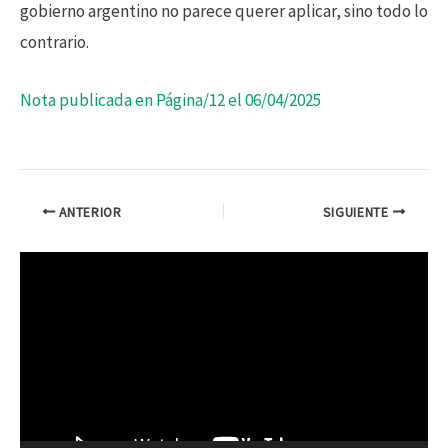
gobierno argentino no parece querer aplicar, sino todo lo
contrario.
Nota publicada en Página/12 el 06/04/2025
ANTERIOR
SIGUIENTE
R
e
p
r
o
d