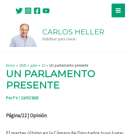
Ir
Navegación
Main
al
de
Menu
contenido
entradas
CARLOS HELLER
Distribuir para crecer
Inicio
2025
julio
13
Un parlamento presente
UN PARLAMENTO
PRESENTE
Por
F V
/
13/07/2025
Página/12 | Opinión
El martes último en la Cámara de Diputados tuvo lugar