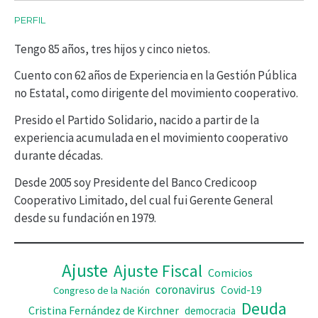
c
PERFIL
t
Tengo 85 años, tres hijos y cinco nietos.
o
r
Cuento con 62 años de Experiencia en la Gestión Pública
no Estatal, como dirigente del movimiento cooperativo.
d
Presido el Partido Solidario, nacido a partir de la
e
experiencia acumulada en el movimiento cooperativo
v
durante décadas.
í
Desde 2005 soy Presidente del Banco Credicoop
d
Cooperativo Limitado, del cual fui Gerente General
desde su fundación en 1979.
e
o
Ajuste
Ajuste Fiscal
Comicios
coronavirus
Covid-19
Congreso de la Nación
Deuda
Cristina Fernández de Kirchner
democracia