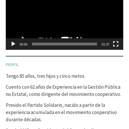
p
r
o
d
00:00
01:37
u
c
PERFIL
t
Tengo 85 años, tres hijos y cinco nietos.
o
r
Cuento con 62 años de Experiencia en la Gestión Pública
no Estatal, como dirigente del movimiento cooperativo.
d
Presido el Partido Solidario, nacido a partir de la
e
experiencia acumulada en el movimiento cooperativo
v
durante décadas.
í