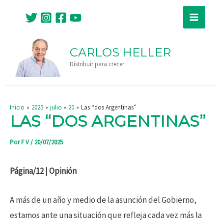
Ir
Navegación
Main
al
de
Menu
contenido
entradas
CARLOS HELLER
Distribuir para crecer
Inicio
2025
julio
20
Las “dos Argentinas”
LAS “DOS ARGENTINAS”
Por
F V
/
20/07/2025
Página/12 | Opinión
A más de un año y medio de la asunción del Gobierno,
estamos ante una situación que refleja cada vez más la