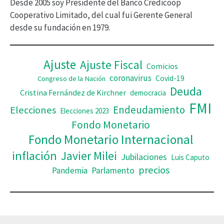
Desde 2005 soy Presidente del Banco Credicoop
d
Cooperativo Limitado, del cual fui Gerente General
desde su fundación en 1979.
e
o
Ajuste
Ajuste Fiscal
Comicios
coronavirus
Covid-19
Congreso de la Nación
Deuda
Cristina Fernández de Kirchner
democracia
FMI
Elecciones
Endeudamiento
Elecciones 2023
Fondo Monetario
Fondo Monetario Internacional
inflación
Javier Milei
Jubilaciones
Luis Caputo
precios
Pandemia
Parlamento