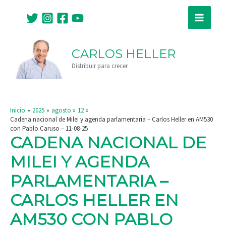
Ir
Navegación
Main
al
de
Menu
contenido
entradas
CARLOS HELLER
Distribuir para crecer
Inicio
2025
agosto
12
Cadena nacional de Milei y agenda parlamentaria – Carlos Heller en AM530
con Pablo Caruso – 11-08-25
CADENA NACIONAL DE
MILEI Y AGENDA
PARLAMENTARIA –
CARLOS HELLER EN
AM530 CON PABLO