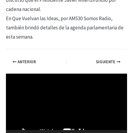
cadena nacional.
En Que Vuelvan las Ideas, por AM530 Somos Radio,
también brindó detalles de la agenda parlamentaria de
esta semana.
ANTERIOR
SIGUIENTE
R
e
p
r
o
d