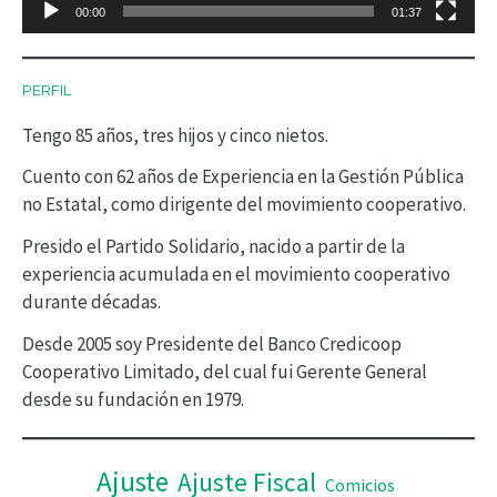
00:00
01:37
u
c
PERFIL
t
Tengo 85 años, tres hijos y cinco nietos.
o
r
Cuento con 62 años de Experiencia en la Gestión Pública
no Estatal, como dirigente del movimiento cooperativo.
d
Presido el Partido Solidario, nacido a partir de la
e
experiencia acumulada en el movimiento cooperativo
v
durante décadas.
í
Desde 2005 soy Presidente del Banco Credicoop
d
Cooperativo Limitado, del cual fui Gerente General
desde su fundación en 1979.
e
o
Ajuste
Ajuste Fiscal
Comicios