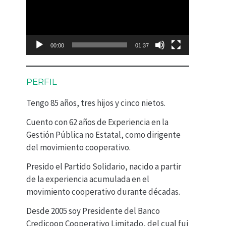
p
r
o
00:00
01:37
d
u
PERFIL
c
Tengo 85 años, tres hijos y cinco nietos.
t
Cuento con 62 años de Experiencia en la
o
Gestión Pública no Estatal, como dirigente
r
del movimiento cooperativo.
d
Presido el Partido Solidario, nacido a partir
e
de la experiencia acumulada en el
movimiento cooperativo durante décadas.
v
Desde 2005 soy Presidente del Banco
í
Credicoop Cooperativo Limitado, del cual fui