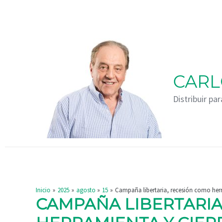
Ir
Navegación
al
de
contenido
entradas
CARL
Distribuir par
Inicio
2025
agosto
15
Campaña libertaria, recesión como herram
CAMPAÑA LIBERTARIA