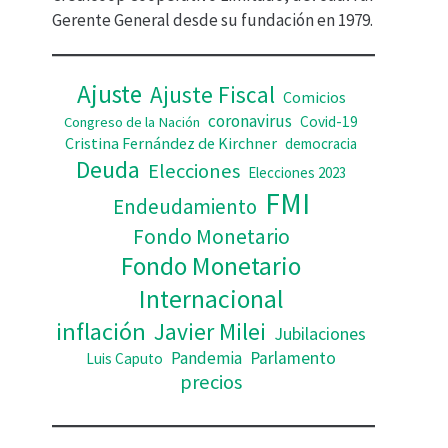
d
Gerente General desde su fundación en 1979.
e
o
Ajuste
Ajuste Fiscal
Comicios
coronavirus
Covid-19
Congreso de la Nación
Cristina Fernández de Kirchner
democracia
Deuda
Elecciones
Elecciones 2023
FMI
Endeudamiento
Fondo Monetario
Fondo Monetario
Internacional
inflación
Javier Milei
Jubilaciones
Pandemia
Parlamento
Luis Caputo
precios