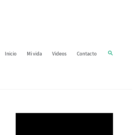
Buscar
Inicio
Mi vida
Videos
Contacto
R
e