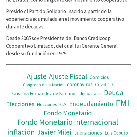
d
Presido el Partido Solidario, nacido a partir de la
e
experiencia acumulada en el movimiento cooperativo
v
durante décadas.
í
Desde 2005 soy Presidente del Banco Credicoop
d
Cooperativo Limitado, del cual fui Gerente General
desde su fundación en 1979.
e
o
Ajuste
Ajuste Fiscal
Comicios
coronavirus
Covid-19
Congreso de la Nación
Deuda
Cristina Fernández de Kirchner
democracia
FMI
Elecciones
Endeudamiento
Elecciones 2023
Fondo Monetario
Fondo Monetario Internacional
inflación
Javier Milei
Jubilaciones
Luis Caputo