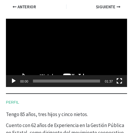
ANTERIOR
SIGUIENTE
R
e
p
r
o
d
00:00
01:37
u
c
PERFIL
t
Tengo 85 años, tres hijos y cinco nietos.
o
r
Cuento con 62 años de Experiencia en la Gestión Pública
no Estatal, como dirigente del movimiento cooperativo.