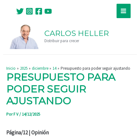
Ir
Navegación
Main
al
de
Menu
contenido
entradas
CARLOS HELLER
Distribuir para crecer
Inicio
2025
diciembre
14
Presupuesto para poder seguir ajustando
PRESUPUESTO PARA
PODER SEGUIR
AJUSTANDO
Por
F V
/
14/12/2025
Página/12 | Opinión