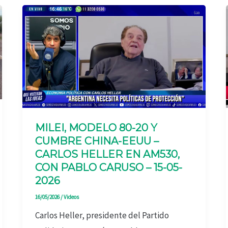
MILEI, MODELO 80-20 Y
CUMBRE CHINA-EEUU –
CARLOS HELLER EN AM530,
CON PABLO CARUSO – 15-05-
2026
16/05/2026
/
Videos
Carlos Heller, presidente del Partido