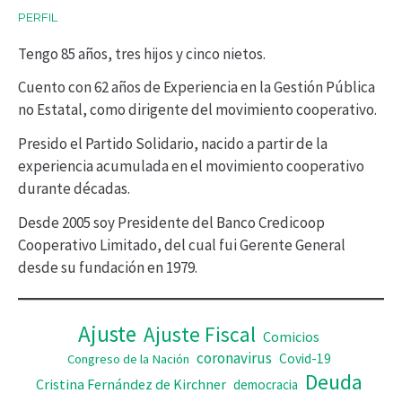
PERFIL
t
Tengo 85 años, tres hijos y cinco nietos.
o
r
Cuento con 62 años de Experiencia en la Gestión Pública
no Estatal, como dirigente del movimiento cooperativo.
d
Presido el Partido Solidario, nacido a partir de la
e
experiencia acumulada en el movimiento cooperativo
v
durante décadas.
í
Desde 2005 soy Presidente del Banco Credicoop
d
Cooperativo Limitado, del cual fui Gerente General
desde su fundación en 1979.
e
o
Ajuste
Ajuste Fiscal
Comicios
coronavirus
Covid-19
Congreso de la Nación
Deuda
Cristina Fernández de Kirchner
democracia