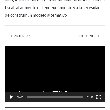
fiscal, al aumento del endeudamiento y a la necesidad
de construir un modelo alternativo.
ANTERIOR
SIGUIENTE
R
e
p
r
o
d
00:00
01:37
u
c