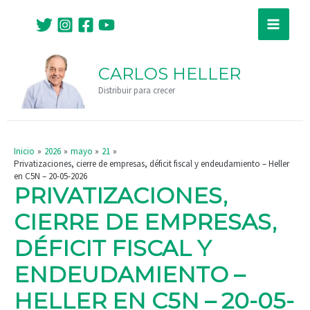
Ir
Navegación
Main
al
de
Menu
contenido
entradas
CARLOS HELLER
Distribuir para crecer
Inicio
2026
mayo
21
Privatizaciones, cierre de empresas, déficit fiscal y endeudamiento – Heller
en C5N – 20-05-2026
PRIVATIZACIONES,
CIERRE DE EMPRESAS,
DÉFICIT FISCAL Y
ENDEUDAMIENTO –
HELLER EN C5N – 20-05-