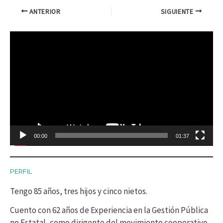
ANTERIOR
SIGUIENTE
R
e
p
r
o
d
00:00
01:37
u
c
PERFIL
t
Tengo 85 años, tres hijos y cinco nietos.
o
r
Cuento con 62 años de Experiencia en la Gestión Pública
no Estatal, como dirigente del movimiento cooperativo.