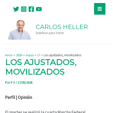
Ir
Navegación
Main
al
de
Menu
contenido
entradas
CARLOS HELLER
Distribuir para crecer
Inicio
2026
mayo
17
Los ajustados, movilizados
LOS AJUSTADOS,
MOVILIZADOS
Por
F V
/
17/05/2026
Perfil | Opinión
El martes se realizó la cuarta Marcha Federal