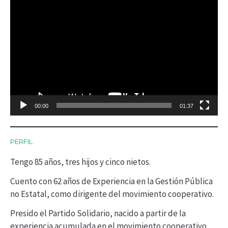
R
e
p
r
o
d
00:00
01:37
u
c
PERFIL
t
Tengo 85 años, tres hijos y cinco nietos.
o
r
Cuento con 62 años de Experiencia en la Gestión Pública
no Estatal, como dirigente del movimiento cooperativo.
d
Presido el Partido Solidario, nacido a partir de la
e
experiencia acumulada en el movimiento cooperativo