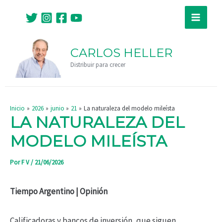
Ir
Navegación
Main
al
de
Menu
contenido
entradas
CARLOS HELLER
Distribuir para crecer
Inicio
2026
junio
21
La naturaleza del modelo mileísta
LA NATURALEZA DEL
MODELO MILEÍSTA
Por
F V
/
21/06/2026
Tiempo Argentino | Opinión
Calificadoras y bancos de inversión, que siguen