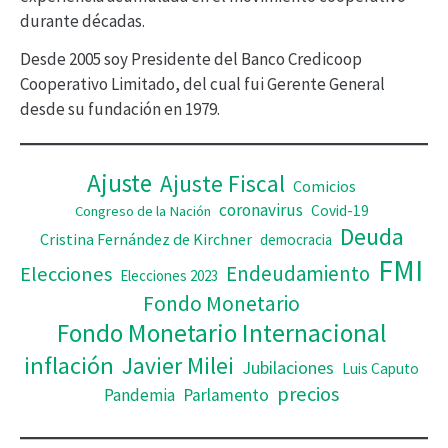
v
durante décadas.
í
Desde 2005 soy Presidente del Banco Credicoop
d
Cooperativo Limitado, del cual fui Gerente General
desde su fundación en 1979.
e
o
Ajuste
Ajuste Fiscal
Comicios
coronavirus
Covid-19
Congreso de la Nación
Deuda
Cristina Fernández de Kirchner
democracia
FMI
Elecciones
Endeudamiento
Elecciones 2023
Fondo Monetario
Fondo Monetario Internacional
inflación
Javier Milei
Jubilaciones
Luis Caputo
precios
Pandemia
Parlamento