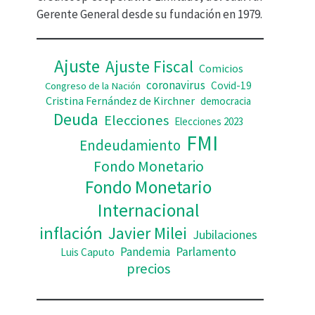
d
Gerente General desde su fundación en 1979.
e
o
Ajuste
Ajuste Fiscal
Comicios
coronavirus
Covid-19
Congreso de la Nación
Cristina Fernández de Kirchner
democracia
Deuda
Elecciones
Elecciones 2023
FMI
Endeudamiento
Fondo Monetario
Fondo Monetario
Internacional
inflación
Javier Milei
Jubilaciones
Pandemia
Parlamento
Luis Caputo
precios