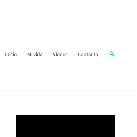
Buscar
Inicio
Mi vida
Videos
Contacto
R
e