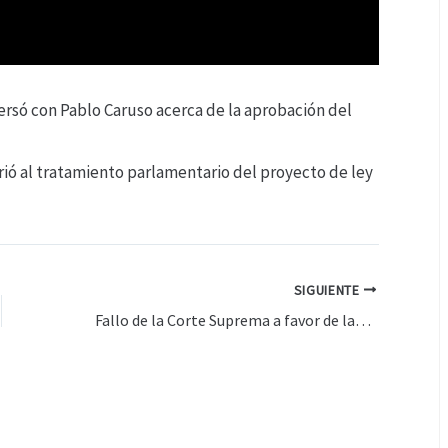
versó con Pablo Caruso acerca de la aprobación del
rió al tratamiento parlamentario del proyecto de ley
SIGUIENTE
Fallo de la Corte Suprema a favor de las universidades – Heller en QR, con Pablo Caruso – 25-06-2026