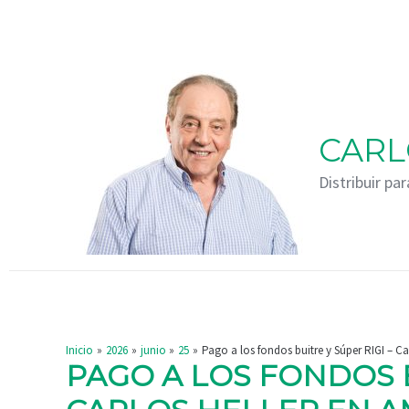
Ir
Navegación
al
de
contenido
entradas
CARL
Distribuir par
Inicio
2026
junio
25
Pago a los fondos buitre y Súper RIGI – Ca
PAGO A LOS FONDOS B