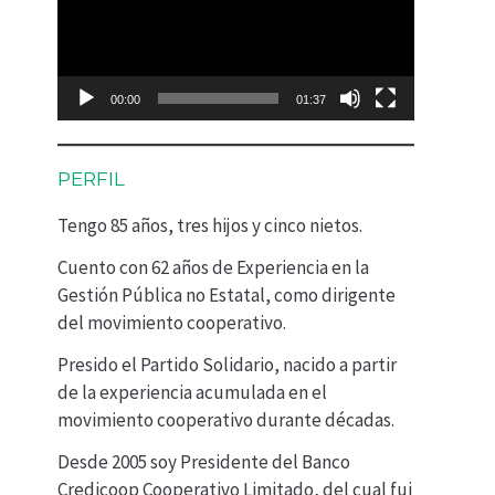
p
r
o
00:00
01:37
d
u
PERFIL
c
Tengo 85 años, tres hijos y cinco nietos.
t
Cuento con 62 años de Experiencia en la
o
Gestión Pública no Estatal, como dirigente
r
del movimiento cooperativo.
d
Presido el Partido Solidario, nacido a partir
e
de la experiencia acumulada en el
movimiento cooperativo durante décadas.
v
Desde 2005 soy Presidente del Banco
í
Credicoop Cooperativo Limitado, del cual fui