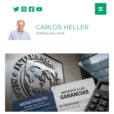
Ir
Paginación
Main
al
de
Menu
contenido
entradas
CARLOS HELLER
Distribuir para crecer