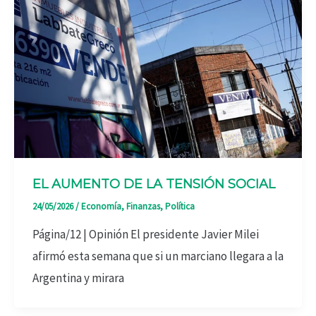
EL AUMENTO DE LA TENSIÓN SOCIAL
24/05/2026
/
Economía
,
Finanzas
,
Política
Página/12 | Opinión El presidente Javier Milei
afirmó esta semana que si un marciano llegara a la
Argentina y mirara