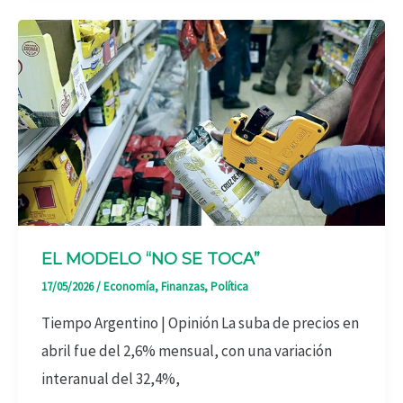
EL MODELO “NO SE TOCA”
17/05/2026
/
Economía
,
Finanzas
,
Política
Tiempo Argentino | Opinión La suba de precios en
abril fue del 2,6% mensual, con una variación
interanual del 32,4%,