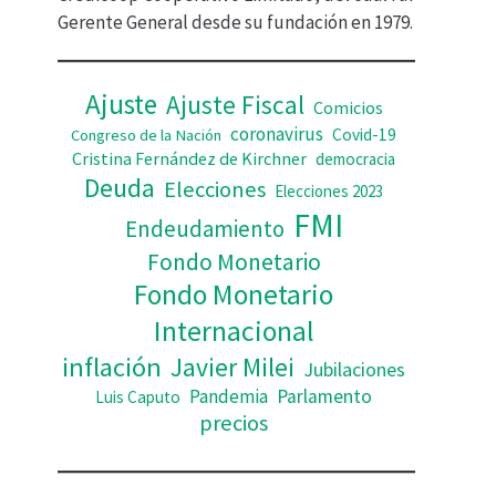
d
Gerente General desde su fundación en 1979.
e
o
Ajuste
Ajuste Fiscal
Comicios
coronavirus
Covid-19
Congreso de la Nación
Cristina Fernández de Kirchner
democracia
Deuda
Elecciones
Elecciones 2023
FMI
Endeudamiento
Fondo Monetario
Fondo Monetario
Internacional
inflación
Javier Milei
Jubilaciones
Pandemia
Parlamento
Luis Caputo
precios