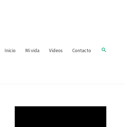
Buscar
Inicio
Mi vida
Videos
Contacto
R
e