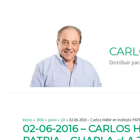
Ir
Navegación
al
de
contenido
entradas
CARL
Distribuir par
Inicio
2016
junio
10
02-06-2016 – Carlos Heller en Instituto PA
02-06-2016 – CARLOS 