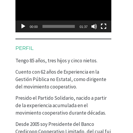
p
r
o
00:00
01:37
d
u
PERFIL
c
Tengo 85 años, tres hijos y cinco nietos.
t
Cuento con 62 años de Experiencia en la
o
Gestión Pública no Estatal, como dirigente
r
del movimiento cooperativo.
d
Presido el Partido Solidario, nacido a partir
e
de la experiencia acumulada en el
movimiento cooperativo durante décadas.
v
Desde 2005 soy Presidente del Banco
í
Credicoop Cooperativo Limitado, del cual fui