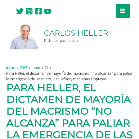
Ir
Navegación
Main
al
de
Menu
contenido
entradas
CARLOS HELLER
Distribuir para crecer
Inicio
2016
junio
29
Para Heller, el dictamen de mayoría del macrismo “no alcanza” para paliar
la emergencia de las micro, pequeñas y medianas empresas
PARA HELLER, EL
DICTAMEN DE MAYORÍA
DEL MACRISMO “NO
ALCANZA” PARA PALIAR
LA EMERGENCIA DE LAS