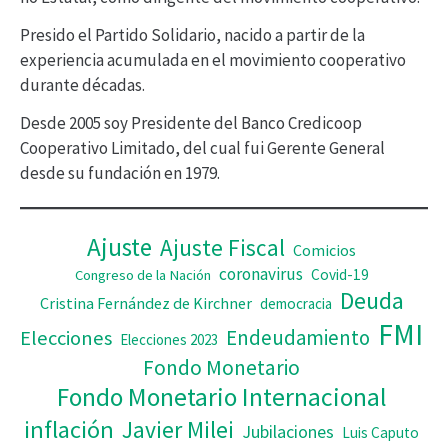
d
Presido el Partido Solidario, nacido a partir de la
e
experiencia acumulada en el movimiento cooperativo
v
durante décadas.
í
Desde 2005 soy Presidente del Banco Credicoop
d
Cooperativo Limitado, del cual fui Gerente General
desde su fundación en 1979.
e
o
Ajuste
Ajuste Fiscal
Comicios
coronavirus
Covid-19
Congreso de la Nación
Deuda
Cristina Fernández de Kirchner
democracia
FMI
Elecciones
Endeudamiento
Elecciones 2023
Fondo Monetario
Fondo Monetario Internacional
inflación
Javier Milei
Jubilaciones
Luis Caputo