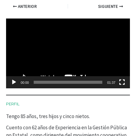
ANTERIOR
SIGUIENTE
R
e
p
r
o
d
00:00
01:37
u
c
PERFIL
t
Tengo 85 años, tres hijos y cinco nietos.
o
r
Cuento con 62 años de Experiencia en la Gestión Pública
no Estatal, como dirigente del movimiento cooperativo.