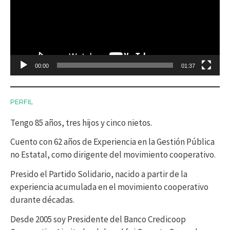
p
r
o
d
00:00
01:37
u
c
PERFIL
t
Tengo 85 años, tres hijos y cinco nietos.
o
r
Cuento con 62 años de Experiencia en la Gestión Pública
no Estatal, como dirigente del movimiento cooperativo.
d
Presido el Partido Solidario, nacido a partir de la
e
experiencia acumulada en el movimiento cooperativo
v
durante décadas.
í
Desde 2005 soy Presidente del Banco Credicoop
d