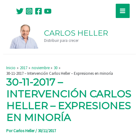
Ir
Navegación
Main
al
de
Menu
contenido
entradas
CARLOS HELLER
Distribuir para crecer
Inicio
2017
noviembre
30
30-11-2017 – Intervención Carlos Heller – Expresiones en minoría
30-11-2017 –
INTERVENCIÓN CARLOS
HELLER – EXPRESIONES
EN MINORÍA
Por
Carlos Heller
/
30/11/2017