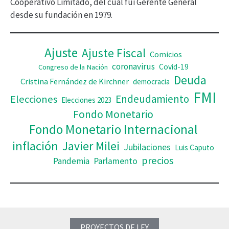
Cooperativo Limitado, del cual fui Gerente General
desde su fundación en 1979.
e
o
Ajuste
Ajuste Fiscal
Comicios
coronavirus
Covid-19
Congreso de la Nación
Deuda
Cristina Fernández de Kirchner
democracia
FMI
Elecciones
Endeudamiento
Elecciones 2023
Fondo Monetario
Fondo Monetario Internacional
inflación
Javier Milei
Jubilaciones
Luis Caputo
precios
Pandemia
Parlamento
PROYECTOS DE LEY