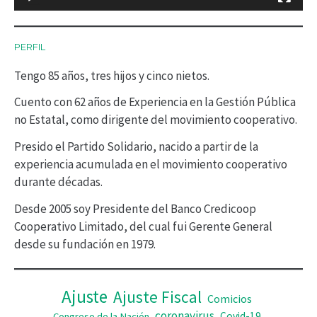
u
c
PERFIL
t
Tengo 85 años, tres hijos y cinco nietos.
o
r
Cuento con 62 años de Experiencia en la Gestión Pública
no Estatal, como dirigente del movimiento cooperativo.
d
Presido el Partido Solidario, nacido a partir de la
e
experiencia acumulada en el movimiento cooperativo
v
durante décadas.
í
Desde 2005 soy Presidente del Banco Credicoop
d
Cooperativo Limitado, del cual fui Gerente General
desde su fundación en 1979.
e
o
Ajuste
Ajuste Fiscal
Comicios
coronavirus
Covid-19
Congreso de la Nación