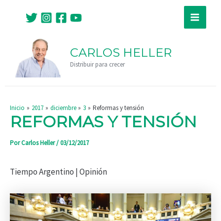
Ir
Navegación
Main
al
de
Menu
contenido
entradas
CARLOS HELLER
Distribuir para crecer
Inicio
2017
diciembre
3
Reformas y tensión
REFORMAS Y TENSIÓN
Por
Carlos Heller
/
03/12/2017
Tiempo Argentino | Opinión