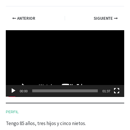
ANTERIOR
SIGUIENTE
R
e
p
r
o
d
00:00
01:37
u
c
PERFIL
t
Tengo 85 años, tres hijos y cinco nietos.
o