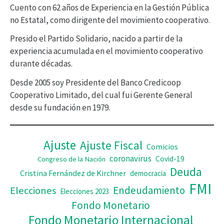
r
Cuento con 62 años de Experiencia en la Gestión Pública
no Estatal, como dirigente del movimiento cooperativo.
d
Presido el Partido Solidario, nacido a partir de la
e
experiencia acumulada en el movimiento cooperativo
v
durante décadas.
í
Desde 2005 soy Presidente del Banco Credicoop
d
Cooperativo Limitado, del cual fui Gerente General
desde su fundación en 1979.
e
o
Ajuste
Ajuste Fiscal
Comicios
coronavirus
Covid-19
Congreso de la Nación
Deuda
Cristina Fernández de Kirchner
democracia
FMI
Elecciones
Endeudamiento
Elecciones 2023
Fondo Monetario
Fondo Monetario Internacional