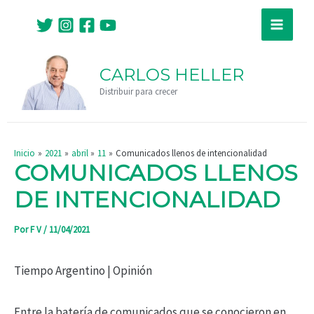
Ir
Navegación
Main
al
de
Menu
contenido
entradas
CARLOS HELLER
Distribuir para crecer
Inicio
2021
abril
11
Comunicados llenos de intencionalidad
COMUNICADOS LLENOS
DE INTENCIONALIDAD
Por
F V
/
11/04/2021
Tiempo Argentino | Opinión
Entre la batería de comunicados que se conocieron en