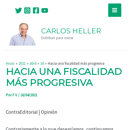
Ir
Navegación
Main
al
de
Menu
contenido
entradas
CARLOS HELLER
Distribuir para crecer
Inicio
2021
abril
16
Hacia una fiscalidad más progresiva
HACIA UNA FISCALIDAD
MÁS PROGRESIVA
Por
F V
/
16/04/2021
ContraEditorial | Opinión
Contrariamente a lo que desearíamos, continuamos