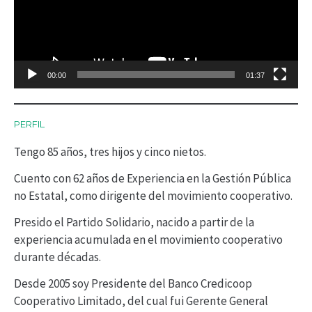
r
o
d
00:00
01:37
u
c
PERFIL
t
Tengo 85 años, tres hijos y cinco nietos.
o
r
Cuento con 62 años de Experiencia en la Gestión Pública
no Estatal, como dirigente del movimiento cooperativo.
d
Presido el Partido Solidario, nacido a partir de la
e
experiencia acumulada en el movimiento cooperativo
v
durante décadas.
í
Desde 2005 soy Presidente del Banco Credicoop
d
Cooperativo Limitado, del cual fui Gerente General